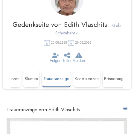
Gedenkseite von Edith Vlaschits
Geb.
Schwabenski
20.06.1938
26.05.2026
Folgen
Teilen
Melden
n
Kerzen
Blumen
Traueranzeige
Kondolenzen
Erinnerungen
Traueranzeige von Edith Vlaschits