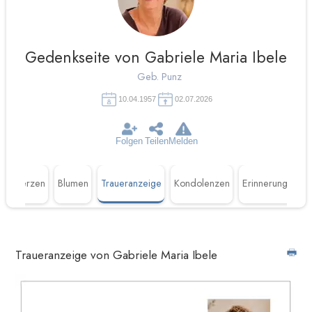
Gedenkseite von Gabriele Maria Ibele
Geb. Punz
10.04.1957
02.07.2026
Folgen
Teilen
Melden
n
Kerzen
Blumen
Traueranzeige
Kondolenzen
Erinnerungen
Traueranzeige von Gabriele Maria Ibele