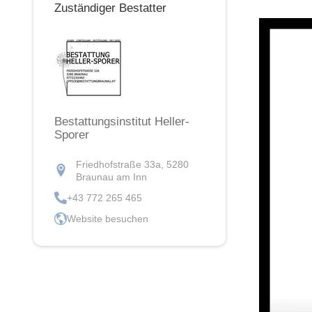
Zuständiger Bestatter
Bestattungsinstitut Heller-
Sporer
Friedhofstraße 33a, 5280
Braunau am Inn
+43 772 265 465
Website besuchen