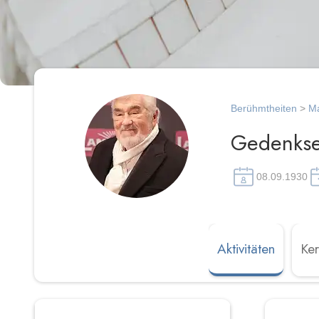
Berühmtheiten
>
Ma
Gedenkse
08.09.1930
Aktivitäten
Ke