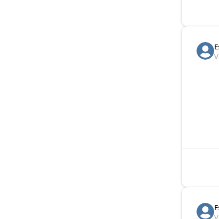
E
V
E
V