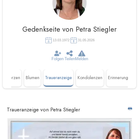
Gedenkseite von Petra Stiegler
13.03.1972
31.05.2026
Folgen
Teilen
Melden
n
Kerzen
Blumen
Traueranzeige
Kondolenzen
Erinnerungen
Traueranzeige von Petra Stiegler