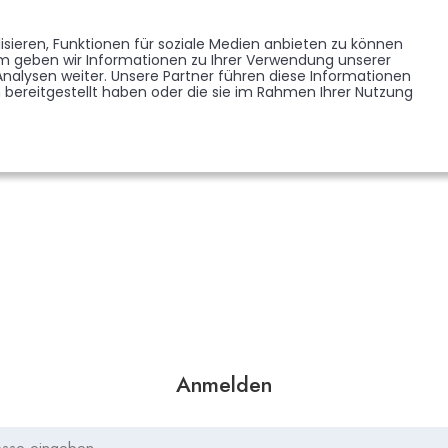
Memorist werden
Blumen verschicken
Partner werden
Presse
sieren, Funktionen für soziale Medien anbieten zu können
EDENKSEITEN
FORUM
em geben wir Informationen zu Ihrer Verwendung unserer
BRANCHENREGISTER
nalysen weiter. Unsere Partner führen diese Informationen
bereitgestellt haben oder die sie im Rahmen Ihrer Nutzung
Anmelden