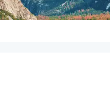
Hilfe & Kontakt:
Du hast Fragen? Kontakt
gerne behilflich!
Schreib uns eine E-M
✉️
support@aspetos.c