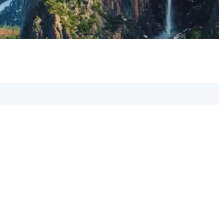
iere uns, unsere Support-Mitarbeiter sind dir
ail:
om