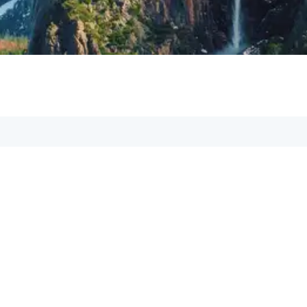
iere uns, unsere Support-Mitarbeiter sind dir
ail:
om