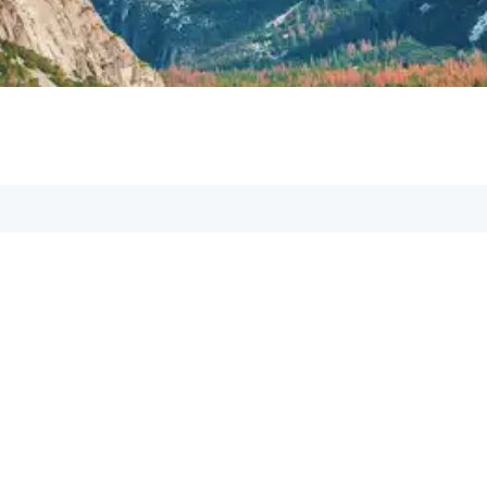
Hilfe & Kontakt:
Du hast Fragen? Kontakt
gerne behilflich!
Schreib uns eine E-M
✉️
support@aspetos.c