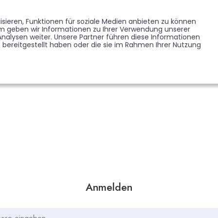
Memorist werden
Blumen verschicken
Partner werden
Presse
sieren, Funktionen für soziale Medien anbieten zu können
EDENKSEITEN
FORUM
em geben wir Informationen zu Ihrer Verwendung unserer
BRANCHENREGISTER
nalysen weiter. Unsere Partner führen diese Informationen
bereitgestellt haben oder die sie im Rahmen Ihrer Nutzung
Anmelden