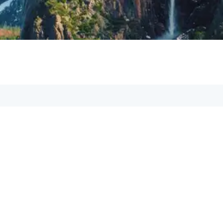
iere uns, unsere Support-Mitarbeiter sind dir
ail:
om