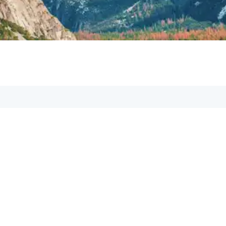
Hilfe & Kontakt:
Du hast Fragen? Kontakt
gerne behilflich!
Schreib uns eine E-M
✉️
support@aspetos.c