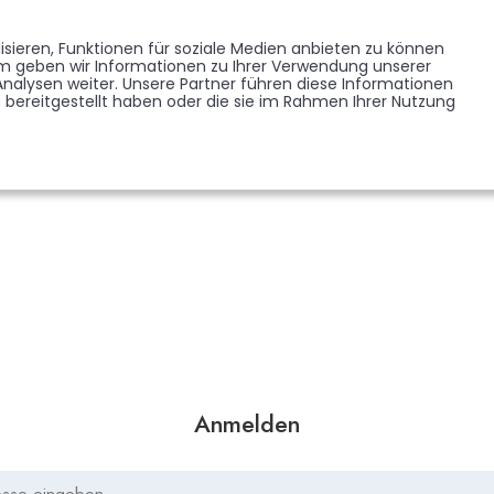
Memorist werden
Blumen verschicken
Partner werden
Presse
sieren, Funktionen für soziale Medien anbieten zu können
EDENKSEITEN
FORUM
em geben wir Informationen zu Ihrer Verwendung unserer
BRANCHENREGISTER
nalysen weiter. Unsere Partner führen diese Informationen
bereitgestellt haben oder die sie im Rahmen Ihrer Nutzung
Anmelden