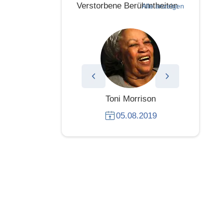
Verstorbene Berühmtheiten
Alle anzeigen
Toni Morrison
Mar
05.08.2019