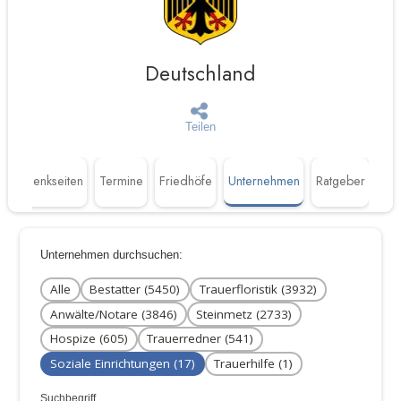
Deutschland
Teilen
Gedenkseiten
Termine
Friedhöfe
Unternehmen
Ratgeber
Unternehmen durchsuchen:
Alle
Bestatter (5450)
Trauerfloristik (3932)
Anwälte/Notare (3846)
Steinmetz (2733)
Hospize (605)
Trauerredner (541)
Soziale Einrichtungen (17)
Trauerhilfe (1)
Suchbegriff