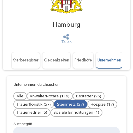
Hamburg
Teilen
täten
Sterberegister
Gedenkseiten
Friedhöfe
Unternehmen
Unternehmen durchsuchen:
Alle
Anwälte/Notare (119)
Bestatter (96)
Trauerfloristik (57)
Steinmetz (37)
Hospize (17)
Trauerredner (5)
Soziale Einrichtungen (1)
Suchbegriff