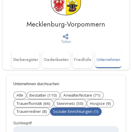
Mecklenburg-Vorpommern
Teilen
täten
Sterberegister
Gedenkseiten
Friedhöfe
Unternehmen
Unternehmen durchsuchen:
Alle
Bestatter (110)
Anwälte/Notare (71)
Trauerfloristik (66)
Steinmetz (50)
Hospize (9)
Trauerredner (8)
Soziale Einrichtungen (1)
Suchbegriff