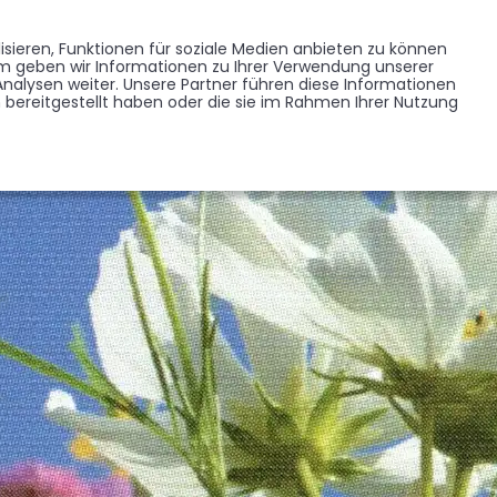
Memorist werden
Blumen verschicken
Partner werden
Presse
sieren, Funktionen für soziale Medien anbieten zu können
EDENKSEITEN
FORUM
em geben wir Informationen zu Ihrer Verwendung unserer
BRANCHENREGISTER
nalysen weiter. Unsere Partner führen diese Informationen
bereitgestellt haben oder die sie im Rahmen Ihrer Nutzung