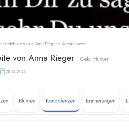
terreich
>
Asten
>
Anna Rieger
> Kondolenzen
ite von Anna Rieger
Geb. Humer
29.11.2011
rzen
Blumen
Kondolenzen
Erinnerungen
L