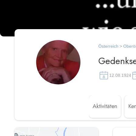
Österreich
>
Oberös
Gedenkse
12.08.1924
Aktivitäten
Ke