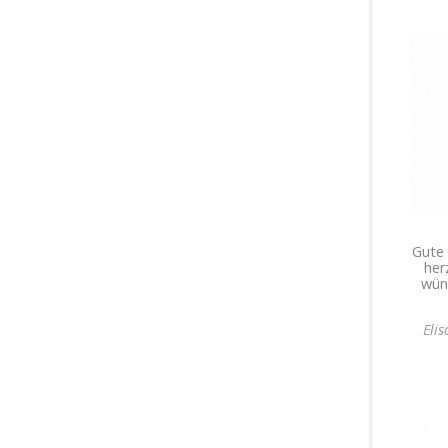
Gute 
her
wün
Eli