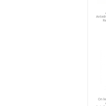
Antei
R
On li