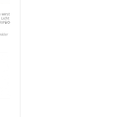
 wirst
 Licht
RIP🕯🌻
nkler