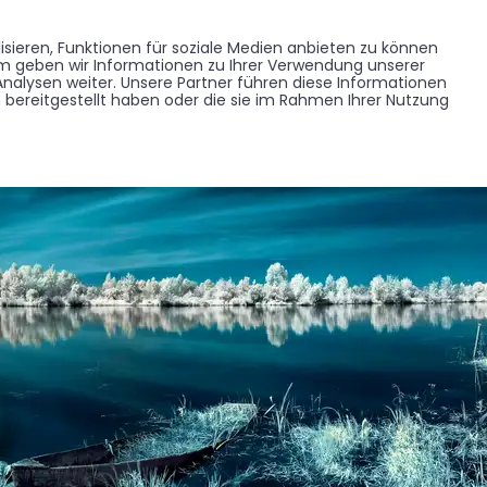
Memorist werden
Blumen verschicken
Partner werden
Presse
sieren, Funktionen für soziale Medien anbieten zu können
EDENKSEITEN
FORUM
em geben wir Informationen zu Ihrer Verwendung unserer
BRANCHENREGISTER
nalysen weiter. Unsere Partner führen diese Informationen
bereitgestellt haben oder die sie im Rahmen Ihrer Nutzung