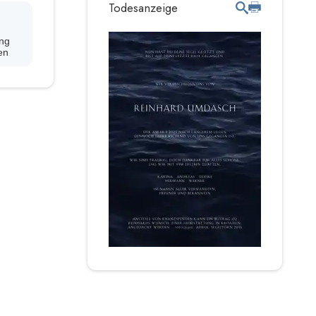
Todesanzeige
ng
en