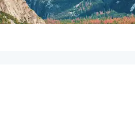
Hilfe & Kontakt:
Du hast Fragen? Kontakt
gerne behilflich!
Schreib uns eine E-M
✉️
support@aspetos.c