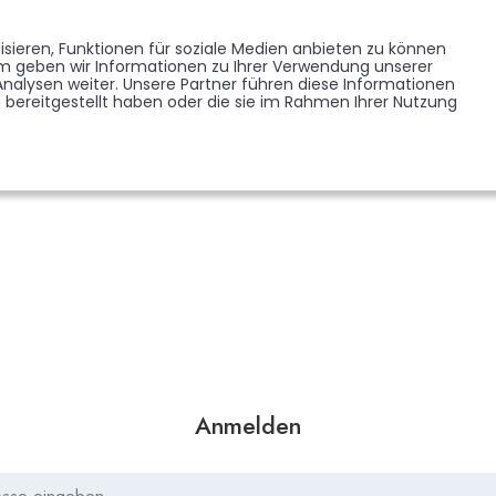
Memorist werden
Blumen verschicken
Partner werden
Presse
sieren, Funktionen für soziale Medien anbieten zu können
EDENKSEITEN
FORUM
em geben wir Informationen zu Ihrer Verwendung unserer
BRANCHENREGISTER
nalysen weiter. Unsere Partner führen diese Informationen
bereitgestellt haben oder die sie im Rahmen Ihrer Nutzung
Anmelden