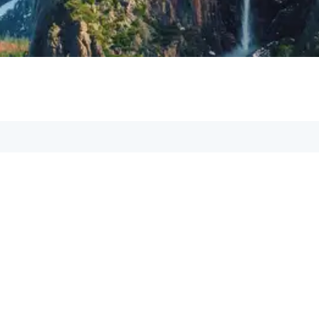
iere uns, unsere Support-Mitarbeiter sind dir
ail:
om