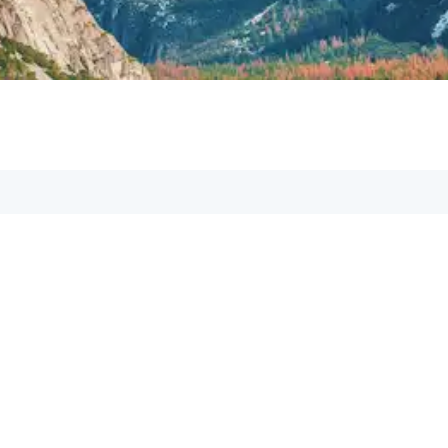
Hilfe & Kontakt:
Du hast Fragen? Kontakt
gerne behilflich!
Schreib uns eine E-M
✉️
support@aspetos.c