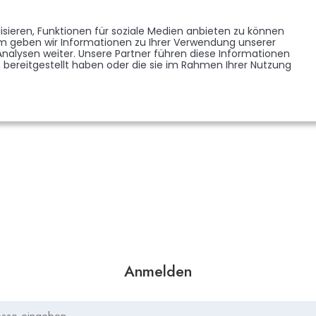
Memorist werden
Blumen verschicken
Partner werden
Presse
sieren, Funktionen für soziale Medien anbieten zu können
EDENKSEITEN
FORUM
em geben wir Informationen zu Ihrer Verwendung unserer
BRANCHENREGISTER
nalysen weiter. Unsere Partner führen diese Informationen
bereitgestellt haben oder die sie im Rahmen Ihrer Nutzung
Anmelden