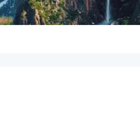
iere uns, unsere Support-Mitarbeiter sind dir
ail:
om