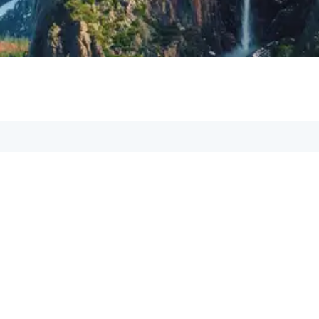
iere uns, unsere Support-Mitarbeiter sind dir
ail:
om