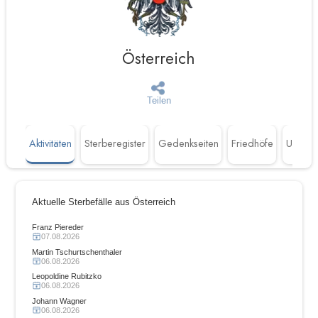
Österreich
Teilen
Aktivitäten
Sterberegister
Gedenkseiten
Friedhöfe
Untern
Aktuelle Sterbefälle aus Österreich
Franz Piereder
07.08.2026
Martin Tschurtschenthaler
06.08.2026
Leopoldine Rubitzko
06.08.2026
Johann Wagner
06.08.2026