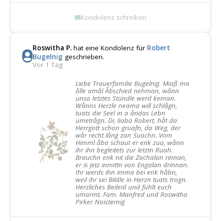
Kondolenz schreiben
Roswitha P.
hat eine Kondolenz für
Robert
Bugelnig
geschrieben.
Vor 1 Tag
Liebe Trauerfamilie Bugelnig. Miaß ma
ålle amål Åbschied nehman, wånn
unsa letztes Stündle werd keman.
Wånns Herzle neama will schlågn,
tuats die Seel in a åndas Lebn
umetrågn. Di, liaba Robert, håt da
Herrgott schon gruafn, da Weg, der
wår recht lång zan Suachn. Vom
Himml åba schaut er enk zua, wånn
ihr ihn begleitets zur letztn Ruah.
Brauchn enk nit die Zachalan rinnan,
er is jetz inmittn von Engalan drinnan.
Ihr werds ihn imma bei enk håbn,
weil ihr sei Bildle in Herzn tuats trogn.
Herzliches Beileid und fühlt euch
umarmt. Fam. Manfred und Roswitha
Pirker Noisternig