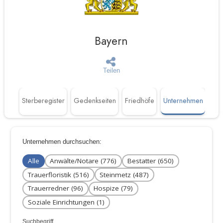
Bayern
Teilen
täten
Sterberegister
Gedenkseiten
Friedhöfe
Unternehmen
Unternehmen durchsuchen:
Alle
Anwälte/Notare (776)
Bestatter (650)
Trauerfloristik (516)
Steinmetz (487)
Trauerredner (96)
Hospize (79)
Soziale Einrichtungen (1)
Suchbegriff