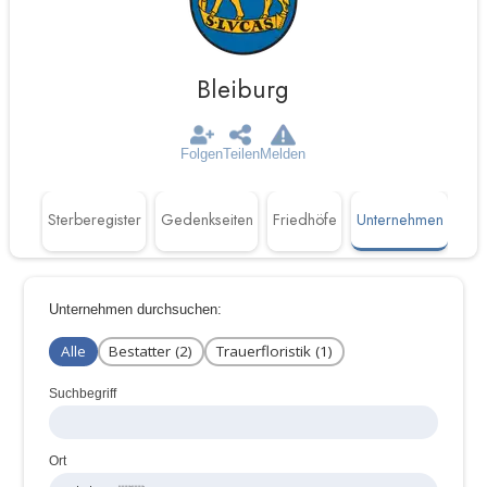
Bleiburg
Folgen
Teilen
Melden
täten
Sterberegister
Gedenkseiten
Friedhöfe
Unternehmen
Unternehmen durchsuchen:
Alle
Bestatter (2)
Trauerfloristik (1)
Suchbegriff
Ort