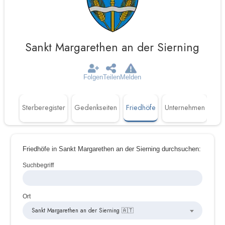
Sankt Margarethen an der Sierning
Folgen
Teilen
Melden
täten
Sterberegister
Gedenkseiten
Friedhöfe
Unternehmen
Friedhöfe in Sankt Margarethen an der Sierning durchsuchen:
Suchbegriff
Ort
Sankt Margarethen an der Sierning 🇦🇹