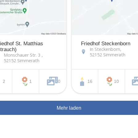
iedhof St. Matthias
Friedhof Steckenborn
In Steckenborn,
trauch)
52152 Simmerath
Monschauer Str. 3 ,
52152 Simmerath
2
1
0
16
10
Mehr laden