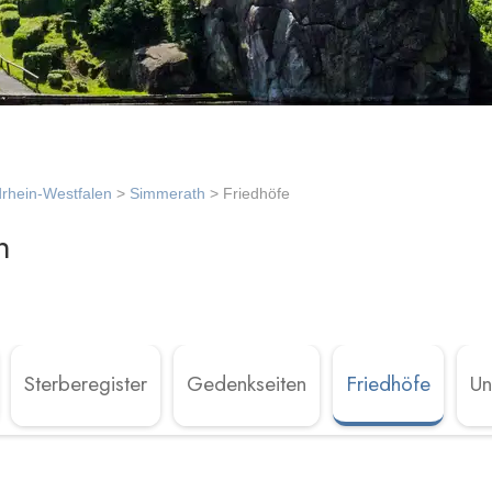
rhein-Westfalen
>
Simmerath
> Friedhöfe
h
Sterberegister
Gedenkseiten
Friedhöfe
Un