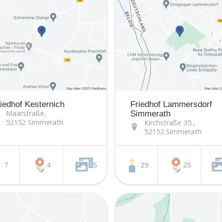
iedhof Kesternich
Friedhof Lammersdorf
Maarstraße,
Simmerath
52152 Simmerath
Kirchstraße 35 ,
52152 Simmerath
7
4
5
29
25