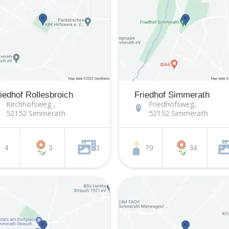
iedhof Rollesbroich
Friedhof Simmerath
Kirchhofsweg ,
Friedhofsweg,
52152 Simmerath
52152 Simmerath
4
3
1
79
34