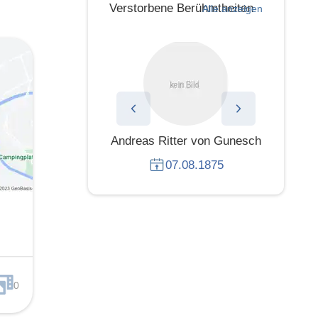
Verstorbene Berühmtheiten
Alle anzeigen
via Newton-John
Andreas Ritter von Gunesch
To
08.08.2022
07.08.1875
0