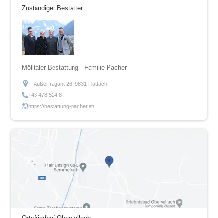
Zuständiger Bestatter
Mölltaler Bestattung - Familie Pacher
Außerfragant 26, 9831 Flattach
+43 478 524 8
https://bestattung-pacher.at/
Ortsfriedhof Obervellach