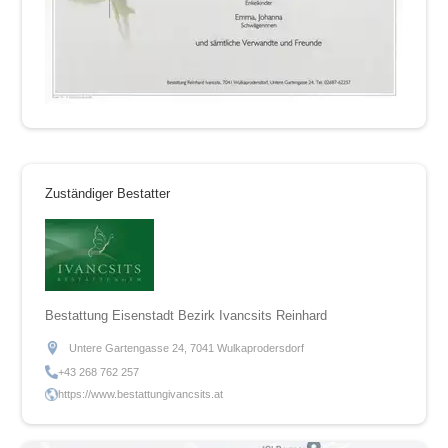
Zuständiger Bestatter
Bestattung Eisenstadt Bezirk Ivancsits Reinhard
Untere Gartengasse 24, 7041 Wulkaprodersdorf
+43 268 762 257
https://www.bestattungivancsits.at