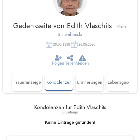
Gedenkseite von Edith Vlaschits
Geb.
Schwabenski
20.06.1938
26.05.2026
Folgen
Teilen
Melden
umen
Traueranzeige
Kondolenzen
Erinnerungen
Lebensgeschicht
Kondolenzen für Edith Vlaschits
0 Einträge
Keine Einträge gefunden!