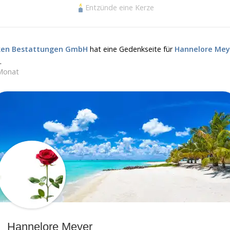
Entzünde eine Kerze
en Bestattungen GmbH
hat eine Gedenkseite für
Hannelore Mey
.
Monat
Hannelore Meyer