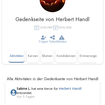
Gedenkseite von Herbert Handl
13.03.1963
03.01.2026
Folgen
Teilen
Melden
Aktivitäten
Kerzen
Blumen
Kondolenzen
Erinnerungen
L
Alle Aktivitäten in der Gedenkseite von Herbert Handl
Sabine L.
hat eine Kerze für
Herbert Handl
entzündet.
Vor 5 Tagen