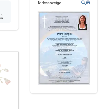
Todesanzeige
ng
en