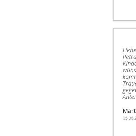
Liebe
Petra
Kinde
wünsc
komm
Traue
gegen
Ante
Mart
05.06.