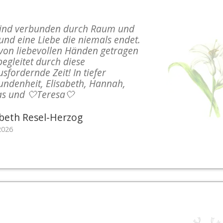
sind verbunden durch Raum und
 und eine Liebe die niemals endet.
 von liebevollen Händen getragen
egleitet durch diese
sfordernde Zeit! In tiefer
undenheit, Elisabeth, Hannah,
as und 🤍Teresa🤍
abeth Resel-Herzog
2026