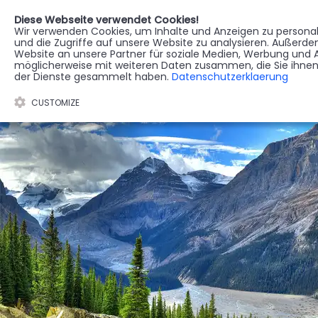
Diese Webseite verwendet Cookies!
Wir verwenden Cookies, um Inhalte und Anzeigen zu personali
STERBEREGISTER
G
und die Zugriffe auf unsere Website zu analysieren. Außerd
Website an unsere Partner für soziale Medien, Werbung und A
möglicherweise mit weiteren Daten zusammen, die Sie ihnen 
der Dienste gesammelt haben.
Datenschutzerklaerung
CUSTOMIZE