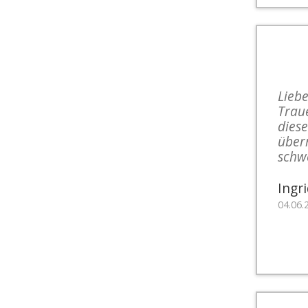
Liebe
Trau
diese
überm
schw
Ingr
04.06.