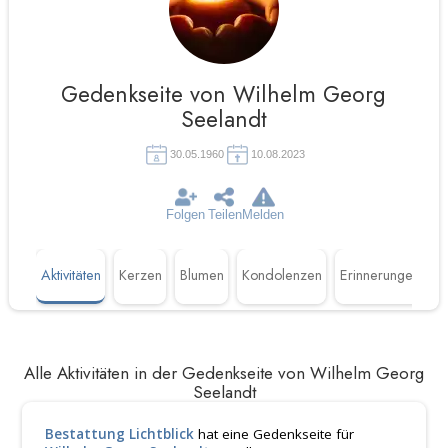
Gedenkseite von Wilhelm Georg
Seelandt
30.05.1960
10.08.2023
Folgen
Teilen
Melden
Aktivitäten
Kerzen
Blumen
Kondolenzen
Erinnerungen
L
Alle Aktivitäten in der Gedenkseite von Wilhelm Georg
Seelandt
Bestattung Lichtblick
hat eine Gedenkseite für