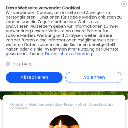
Diese Webseite verwendet Cookies!
🇦🇹
Register
Anmelden
Wir verwenden Cookies, um Inhalte und Anzeigen zu
personalisieren, Funktionen für soziale Medien anbieten zu
können und die Zugriffe auf unsere Website zu
MENU
analysieren. Außerdem geben wir Informationen zu Ihrer
Verwendung unserer Website an unsere Partner für
soziale Medien, Werbung und Analysen weiter. Unsere
Partner führen diese Informationen möglicherweise mit
weiteren Daten zusammen, die Sie ihnen bereitgestellt
haben oder die sie im Rahmen Ihrer Nutzung der Dienste
gesammelt haben.
Datenschutzerklaerung
CUSTOMIZE
Akzeptieren
Ablehnen
Österreich
>
Niederösterreich
>
Sankt Poelten
>
Wilhelm Georg Seelandt
>
Gedenkseite