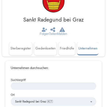
Sankt Radegund bei Graz
Folgen
Teilen
Melden
täten
Sterberegister
Gedenkseiten
Friedhöfe
Unternehmen
Unternehmen durchsuchen:
Suchbegriff
Ort
Sankt Radegund bei Graz 🇦🇹