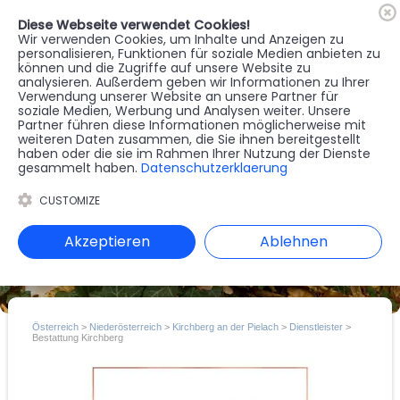
Diese Webseite verwendet Cookies!
🇦🇹
Register
Anmelden
Wir verwenden Cookies, um Inhalte und Anzeigen zu
personalisieren, Funktionen für soziale Medien anbieten zu
können und die Zugriffe auf unsere Website zu
MENU
analysieren. Außerdem geben wir Informationen zu Ihrer
Verwendung unserer Website an unsere Partner für
soziale Medien, Werbung und Analysen weiter. Unsere
Partner führen diese Informationen möglicherweise mit
weiteren Daten zusammen, die Sie ihnen bereitgestellt
haben oder die sie im Rahmen Ihrer Nutzung der Dienste
gesammelt haben.
Datenschutzerklaerung
CUSTOMIZE
Akzeptieren
Ablehnen
Österreich
>
Niederösterreich
>
Kirchberg an der Pielach
>
Dienstleister
>
Bestattung Kirchberg