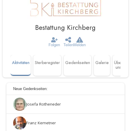
Bestattung Kirchberg
Folgen
Teilen
Melden
Aktivitäten
Sterberegister
Gedenkseiten
Galerie
Über
uns
Neue Gedenkseiten:
Josefa Rotheneder
Franz Kemetner