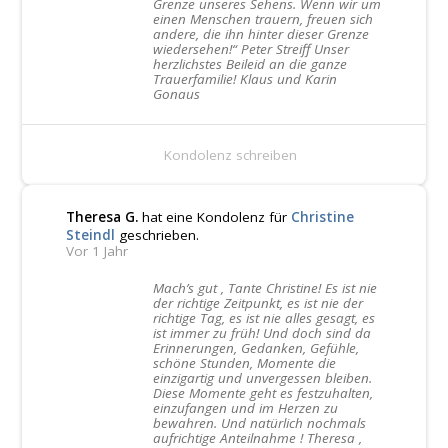
Grenze unseres Sehens. Wenn wir um
einen Menschen trauern, freuen sich
andere, die ihn hinter dieser Grenze
wiedersehen!“ Peter Streiff Unser
herzlichstes Beileid an die ganze
Trauerfamilie! Klaus und Karin
Gonaus
Kondolenz schreiben
Theresa G.
hat eine Kondolenz für
Christine
Steindl
geschrieben.
Vor 1 Jahr
Mach’s gut , Tante Christine! Es ist nie
der richtige Zeitpunkt, es ist nie der
richtige Tag, es ist nie alles gesagt, es
ist immer zu früh! Und doch sind da
Erinnerungen, Gedanken, Gefühle,
schöne Stunden, Momente die
einzigartig und unvergessen bleiben.
Diese Momente geht es festzuhalten,
einzufangen und im Herzen zu
bewahren. Und natürlich nochmals
aufrichtige Anteilnahme ! Theresa ,